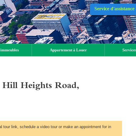
Service d'assistance
 immeubles
Appartement à Louer
Services
 Hill Heights Road,
al tour link, schedule a video tour or make an appointment for in