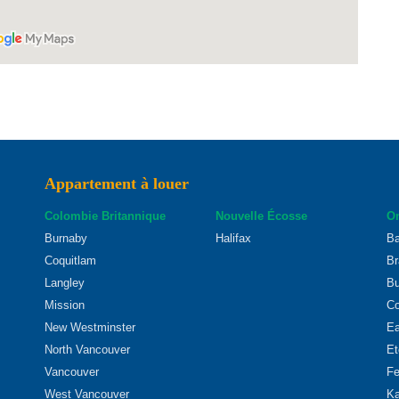
Appartement à louer
Colombie Britannique
Nouvelle Écosse
On
Burnaby
Halifax
Ba
Coquitlam
Br
Langley
Bu
Mission
Co
New Westminster
Ea
North Vancouver
Et
Vancouver
Fe
West Vancouver
Ka