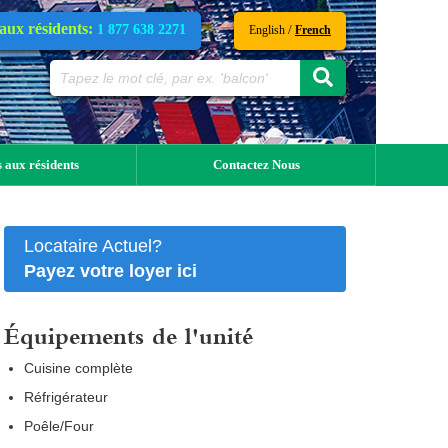
 aux résidents:
1 877 638 2271
/
English
French
 aux résidents
Contactez Nous
Locataire Actuel?
Payez votre loyer ici
Équipements de l'unité
Cuisine complète
Réfrigérateur
Poêle/Four