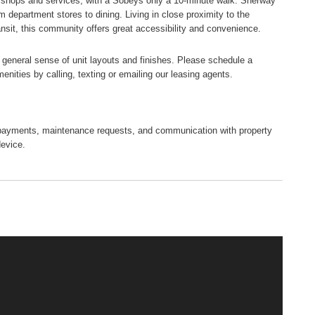
of shops and services, with a Sobeys only a 10-minute walk. Sherway
department stores to dining. Living in close proximity to the
nsit, this community offers great accessibility and convenience.
a general sense of unit layouts and finishes. Please schedule a
menities by calling, texting or emailing our leasing agents.
tal payments, maintenance requests, and communication with property
device.