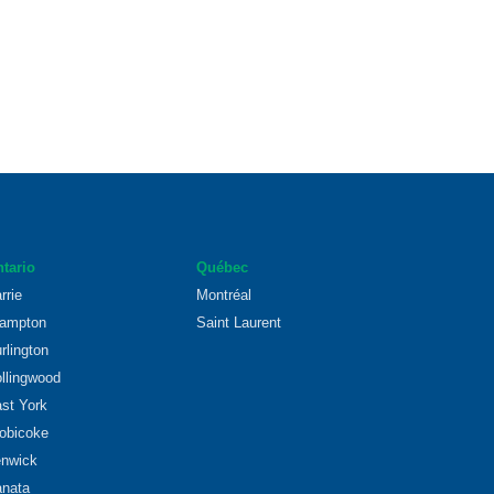
tario
Québec
rrie
Montréal
ampton
Saint Laurent
rlington
llingwood
st York
obicoke
nwick
nata