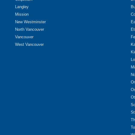
Langley
Bu
Mission
Co
New Westminster
Ea
North Vancouver
Et
Vancouver
Fe
West Vancouver
Ka
Ki
Lo
Mi
No
Or
O
Ot
Sc
St
Th
To
We