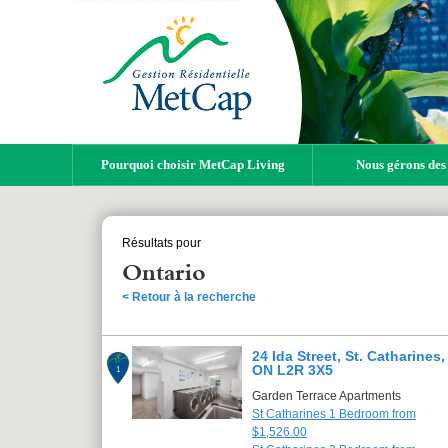
Pourquoi choisir MetCap Living
Nous gérons des
Résultats pour
Ontario
< Retour à la recherche
24 Ida Street, St. Catharines,
ON L2R 3X5
1
Garden Terrace Apartments
St Catharines 1 Bedroom from
$1,526.00