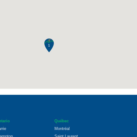
tario
Québec
rrie
Montréal
ampton
Saint Laurent