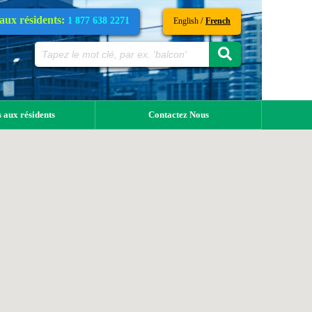
 aux résidents:
1 877 638 2271
/
English
French
 aux résidents
Contactez Nous