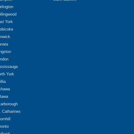
rlington
llingwood
st York
obicoke
nwick
nata
ngston
ndon
ssissauga
rth York
illia
shawa
tawa
arborough
. Catharines
ornhill
ronto
lland