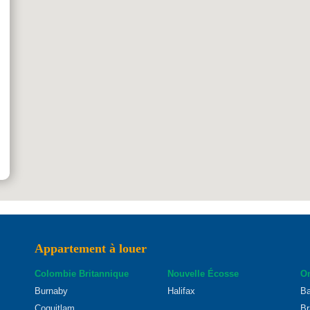
Appartement à louer
Colombie Britannique
Nouvelle Écosse
On
Burnaby
Halifax
Ba
Coquitlam
Br