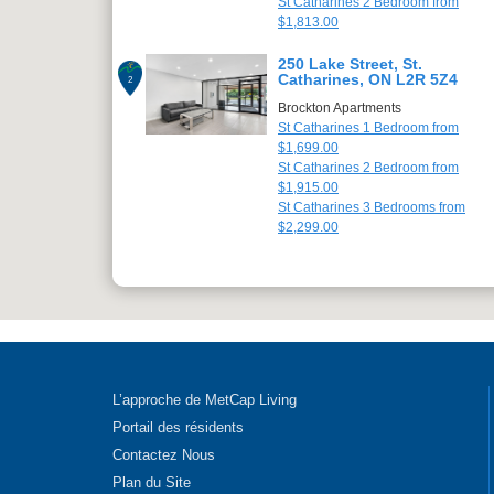
St Catharines 2 Bedroom from
$1,813.00
250 Lake Street, St.
Catharines, ON L2R 5Z4
2
Brockton Apartments
St Catharines 1 Bedroom from
$1,699.00
St Catharines 2 Bedroom from
$1,915.00
St Catharines 3 Bedrooms from
$2,299.00
L’approche de MetCap Living
Portail des résidents
Contactez Nous
Plan du Site