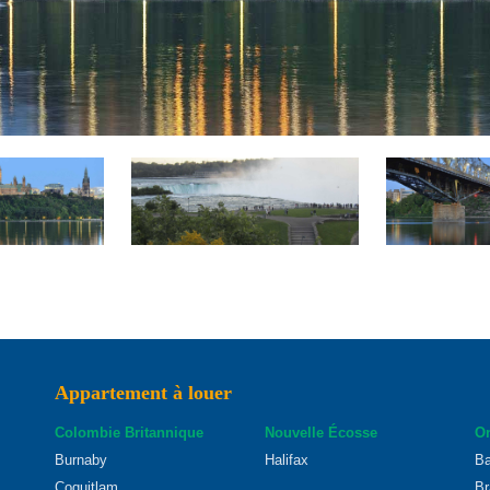
Appartement à louer
Colombie Britannique
Nouvelle Écosse
On
Burnaby
Halifax
Ba
Coquitlam
Br