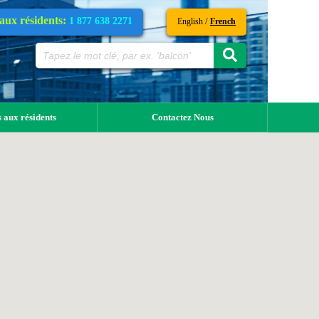
 aux résidents:
1 877 638 2271
/
English
French
 aux résidents
Contactez Nous