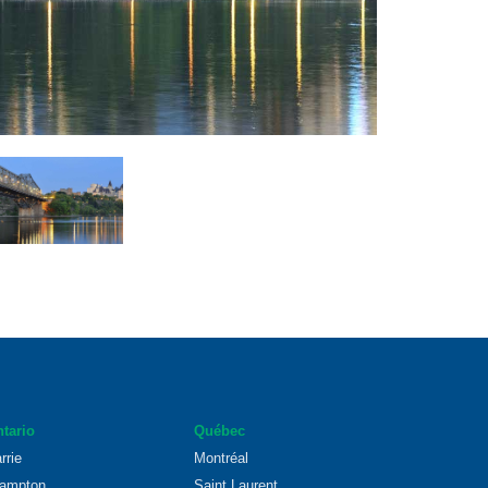
tario
Québec
rrie
Montréal
ampton
Saint Laurent