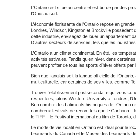
L’Ontario est situé au centre et est bordé par des pr
l’Ohio au sud.
L’économie florissante de l’Ontario repose en grande p
Londres, Windsor, Kingston et Brockville possèdent 
cette industrie, envisagez de louer un appartement dan
D’autres secteurs de services, tels que les industries
L’Ontario a un climat continental. En été, les tempéra
activités estivales. Tandis qu’en hiver, dans certaine
peuvent profiter de tous les sports d’hiver offerts par l
Bien que l’anglais soit la langue officielle de l’On
multiculturelle, car certaines de ses villes, comme To
Trouver l’établissement postsecondaire qui vous convi
respectées, citons Western University à Londres, l’Un
Bon nombre des bâtiments historiques de l’Ontario ont
nombreux festivals de renom tels que le Caribana – l
le TIFF – le Festival international du film de Toront
Le mode de vie locatif en Ontario est idéal pour le loc
beaux-arts du Canada et le Musée des beaux-arts de l