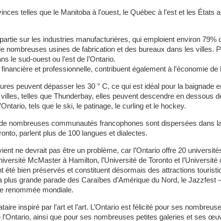
ovinces telles que le Manitoba à l’ouest, le Québec à l’est et les Éta
artie sur les industries manufacturières, qui emploient environ 79% de
de nombreuses usines de fabrication et des bureaux dans les villes.
s le sud-ouest ou l’est de l’Ontario.
 financière et professionnelle, contribuent également à l’économie de l
tures peuvent dépasser les 30 ° C, ce qui est idéal pour la baignade e
s villes, telles que Thunderbay, elles peuvent descendre en dessous de
’Ontario, tels que le ski, le patinage, le curling et le hockey.
tario, de nombreuses communautés francophones sont dispersées dans l
ronto, parlent plus de 100 langues et dialectes.
ent ne devrait pas être un problème, car l’Ontario offre 20 université
iversité McMaster à Hamilton, l’Université de Toronto et l’Université
 été bien préservés et constituent désormais des attractions touristi
a plus grande parade des Caraïbes d’Amérique du Nord, le Jazzfest –
o, de renommée mondiale.
ataire inspiré par l’art et l’art. L’Ontario est félicité pour ses nomb
’Ontario, ainsi que pour ses nombreuses petites galeries et ses œuvr