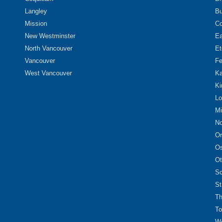
Langley
Bu
Mission
Co
New Westminster
Ea
North Vancouver
Et
Vancouver
Fe
West Vancouver
Ka
Ki
Lo
Mi
No
Or
O
Ot
Sc
St
Th
To
We