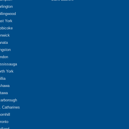
rlington
llingwood
st York
obicoke
nwick
nata
ngston
ndon
ssissauga
rth York
illia
shawa
tawa
arborough
. Catharines
ornhill
ronto
lland